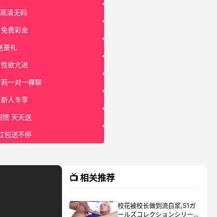
 高清无码
 免费彩金
送豪礼
 性欲亢进
萝莉一对一裸聊
 新人专享
馈 天天送
红包送不停
📺 相关推荐
校花被校长做到流白浆,S1ガ
ールズコレクションシリー