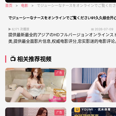
首页
>
电影
>
でジューシーなナースをオンラインでご覧くださ
でジューシーなナースをオンラインでご覧ください91久久综合开
▶ 6,171 次播放
📅 2026-07-09
提供最新最全的アジアのHDフルバージョンオンラインスト
类,提供最全面影片信息,权威电影评分,忠实影迷的电影评论
📺 相关推荐视频
广告
广告